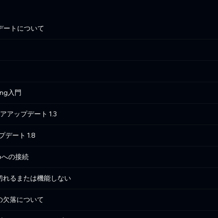
のアップデートについて
hting入門
ウェアアップデート 1.3
プデート 1.8
 Proへの接続
接続が途切れるまたは機能しない
表示の欠落について